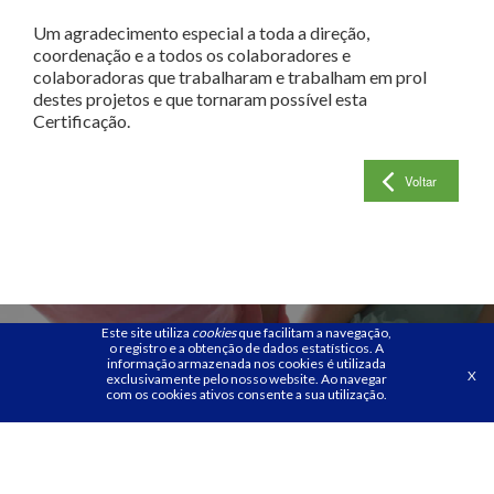
Um agradecimento especial a toda a direção,
coordenação e a todos os colaboradores e
colaboradoras que trabalharam e trabalham em prol
destes projetos e que tornaram possível esta
Certificação.
Voltar
Este site utiliza
cookies
que facilitam a navegação,
NEWSLETTER AMATO
o registro e a obtenção de dados estatísticos.
A
informação armazenada nos cookies é utilizada
LUSITANO - ASSOCIAÇÃO DE
X
exclusivamente pelo nosso website. Ao navegar
com os cookies ativos consente a sua utilização.
DESENVOLVIMENTO
Receba em 1ª mão todas as novidades!